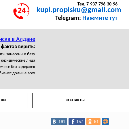
Тел. 7-937-796-30-96
kupi.propisku@gmail.com
Telegram:
Нажмите тут
иска в Алдане
 фактов верить:
ты занесены в базу
 юридические лица
 все без задержек
бизнес дольше всех
СКИ
КОНТАКТЫ
191
157
51